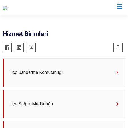
Konya
Hizmet Birimleri
Ahırlı
Doğanhisar
Kulu
Akören
Emirgazi
Meram
Akşehir
Ereğli
Sarayönü
Altınekin
Güneysınır
Selçuklu
İlçe Jandarma Komutanlığı
Beyşehir
Hadim
Seydişehir
Bozkır
Halkapınar
Taşkent
Çeltik
Hüyük
Tuzlukçu
İlçe Sağlık Müdürlüğü
Cihanbeyli
Ilgın
Yalıhüyük
Çumra
Kadınhanı
Yunak
Derbent
Karapınar